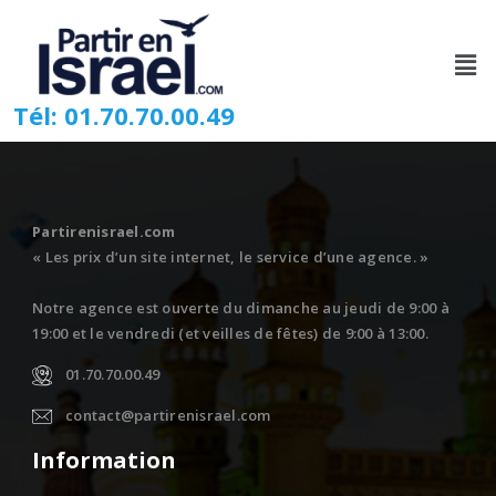
Tél: 01.70.70.00.49
Partirenisrael.com
« Les prix d’un site internet, le service d’une agence. »
Notre agence est ouverte du dimanche au jeudi de 9:00 à
19:00 et le vendredi (et veilles de fêtes) de 9:00 à 13:00.
01.70.70.00.49
contact@partirenisrael.com
Information