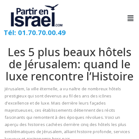
Tél: 01.70.70.00.49
Les 5 plus beaux hôtels
de Jérusalem: quand le
luxe rencontre l’Histoire
Jérusalem, la ville éternelle, a vu naître de nombreux hôtels
prestigieux qui sont devenus au fil des ans des icônes
d’excellence et de luxe. Mais derrière leurs façades
majestueuses, ces établissements détiennent des récits
fascinants qui remontent à des époques révolues. Voici un
aperçu des histoires cachées derrière cinq des hôtels les plus
emblématiques de Jérusalem, alliant histoire profonde, services
luxueux et gastronomie hors pair.