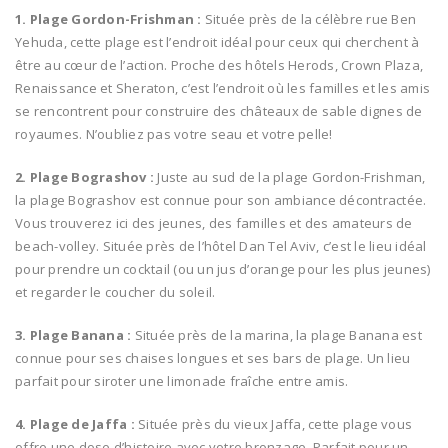
1. Plage Gordon-Frishman :
Située près de la célèbre rue Ben
Yehuda, cette plage est l’endroit idéal pour ceux qui cherchent à
être au cœur de l’action. Proche des hôtels Herods, Crown Plaza,
Renaissance et Sheraton, c’est l’endroit où les familles et les amis
se rencontrent pour construire des châteaux de sable dignes de
royaumes. N’oubliez pas votre seau et votre pelle!
2. Plage Bograshov :
Juste au sud de la plage Gordon-Frishman,
la plage Bograshov est connue pour son ambiance décontractée.
Vous trouverez ici des jeunes, des familles et des amateurs de
beach-volley. Située près de l’hôtel Dan Tel Aviv, c’est le lieu idéal
pour prendre un cocktail (ou un jus d’orange pour les plus jeunes)
et regarder le coucher du soleil.
3. Plage Banana :
Située près de la marina, la plage Banana est
connue pour ses chaises longues et ses bars de plage. Un lieu
parfait pour siroter une limonade fraîche entre amis.
4. Plage de Jaffa :
Située près du vieux Jaffa, cette plage vous
offre une dose d’histoire avec votre bronzage. Parfait pour un