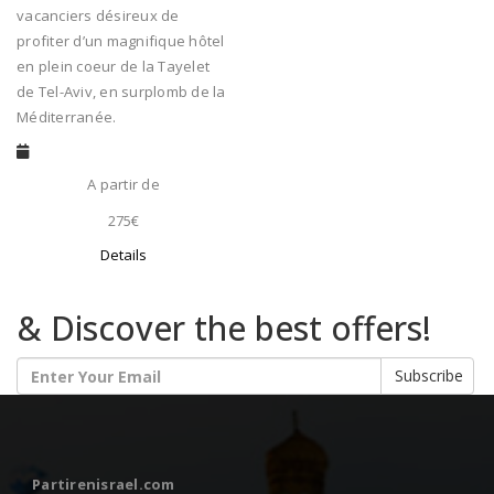
vacanciers désireux de
profiter d’un magnifique hôtel
en plein coeur de la Tayelet
de Tel-Aviv, en surplomb de la
Méditerranée.
A partir de
275€
Details
& Discover the best offers!
Subscribe
Partirenisrael.com