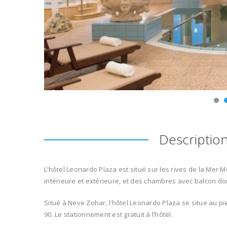
Descriptio
L’hôtel Leonardo
Plaza
est
situé sur
les
rives
de
la
Mer
M
intérieure et extérieure
,
et des chambres
avec
balcon
do
Situé
à Neve
Zohar
,
l’hôtel
Leonardo Plaza
se situe au pi
90
.
Le stationnement est gratuit
à l’
hôtel
.