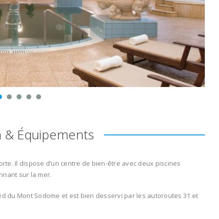
n & Équipements
orte
.
Il
dispose d’un
centre de
bien-être avec
deux
piscines
nnant sur
la mer
.
ed
du Mont
Sodome
et
est
bien desservi
par
les autoroutes
31 et