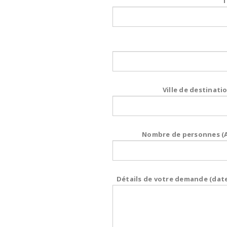
T
Ville de destinatio
Nombre de personnes (Ad
Détails de votre demande (date