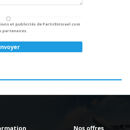
ions et publicités de PartirEnIsrael.com
s partenaires.
ormation
Nos offres