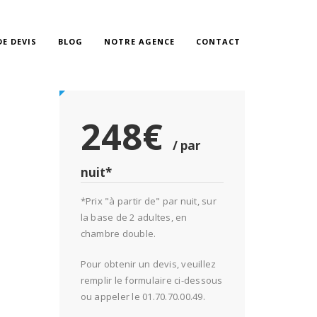
E DEVIS
BLOG
NOTRE AGENCE
CONTACT
248€
/ par
nuit*
*Prix "à partir de" par nuit, sur
la base de 2 adultes, en
chambre double.
Pour obtenir un devis, veuillez
remplir le formulaire ci-dessous
ou appeler le 01.70.70.00.49.