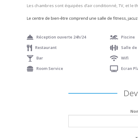
Les chambres
sont équipées d’
air conditionné, TV
,
et
le t
Le
centre de
bien-être comprend
une
salle de fitness
,
jacuz
Réception ouverte 24h/24
Piscine
Restaurant
Salle de
Bar
Wifi
Room Service
Ecran P
Devi
Nom