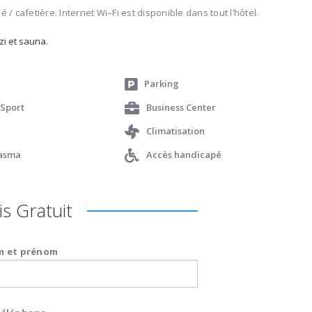
hé
/
cafetière
.
Internet
Wi
–
Fi
est disponible dans tout
l’
hôtel
.
zi
et sauna.
Parking
 Sport
Business Center
Climatisation
lasma
Accès handicapé
s Gratuit
 et prénom