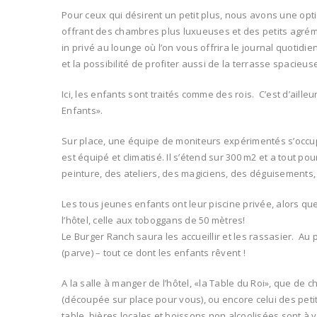
Pour ceux qui désirent un petit plus, nous avons une opt
offrant des chambres plus luxueuses et des petits agréme
in privé au lounge où l’on vous offrira le journal quotidie
et la possibilité de profiter aussi de la terrasse spacieus
Ici, les enfants sont traités comme des rois. C’est d’ail
Enfants».
Sur place, une équipe de moniteurs expérimentés s’occu
est équipé et climatisé. Il s’étend sur 300 m2 et a tout pou
peinture, des ateliers, des magiciens, des déguisements, 
Les tous jeunes enfants ont leur piscine privée, alors qu
l’hôtel, celle aux toboggans de 50 mètres!
Le Burger Ranch saura les accueillir et les rassasier. A
(parve) – tout ce dont les enfants rêvent !
A la salle à manger de l’hôtel, «la Table du Roi», que de c
(découpée sur place pour vous), ou encore celui des petit
table, bières locales et boissons non alcoolisées sont à 