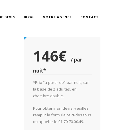
E DEVIS
BLOG
NOTRE AGENCE
CONTACT
146€
/ par
nuit*
*Prix "à partir de" par nuit, sur
la base de 2 adultes, en
chambre double.
Pour obtenir un devis, veuillez
remplir le formulaire ci-dessous
ou appeler le 01.70.70.00.49.