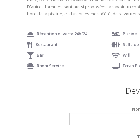
D’autres formules sont aussi proposées, a savoir un choix
bord de la piscine, et durant les mois d’été, de savoureus
Réception ouverte 24h/24
Piscine
Restaurant
Salle de
Bar
Wifi
Room Service
Ecran P
Devi
Nom
T