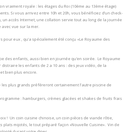
ion vraiment royale : les étages du Roi (10ème au 13ème étage)
nts. Si vous arrivez entre 10h et 20h, vous bénéficiez d’un check-
n, un accès Internet, une collation servie tout au long de la journée
e avec vue sur la mer.
leurs pour eux , qu’a spécialement été conçu «Le Royaume des
pe des enfants, aussi bien en journée qu’en soirée. Le Royaume
r distraire les enfants de 2 a 10 ans : des jeux vidéo, de la
et bien plus encore.
e les plus grands préféreront certainement l’autre piscine de
u programme : hamburgers, crèmes glacées et shakes de fruits frais
hoix ! Un coin cuisine chinoise, un coin pièces de viande rôtie,
s plats mijotés, le tout préparé façon «Nouvelle Cuisine». Vin de
volonté durant votre diner.