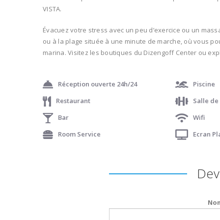
VISTA.
Évacuez votre stress avec un peu d’exercice ou un massa
ou à la plage située à une minute de marche, où vous pou
marina. Visitez les boutiques du Dizengoff Center ou expl
Réception ouverte 24h/24
Piscine
Restaurant
Salle de
Bar
Wifi
Room Service
Ecran P
Devi
Nom