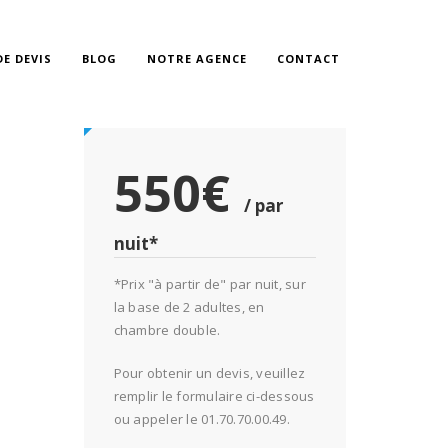
E DEVIS
BLOG
NOTRE AGENCE
CONTACT
550€
/ par
nuit*
*Prix "à partir de" par nuit, sur
la base de 2 adultes, en
chambre double.
Pour obtenir un devis, veuillez
remplir le formulaire ci-dessous
ou appeler le 01.70.70.00.49.