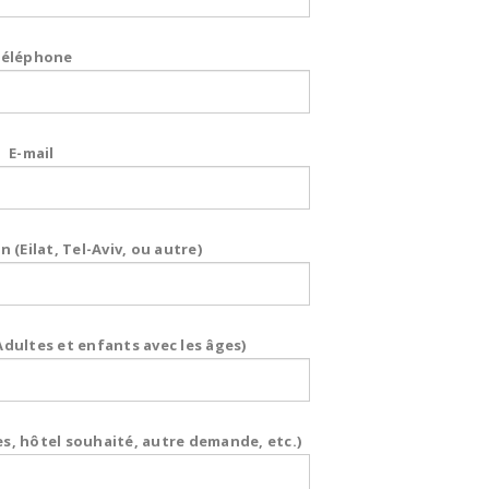
éléphone
E-mail
n (Eilat, Tel-Aviv, ou autre)
ultes et enfants avec les âges)
s, hôtel souhaité, autre demande, etc.)