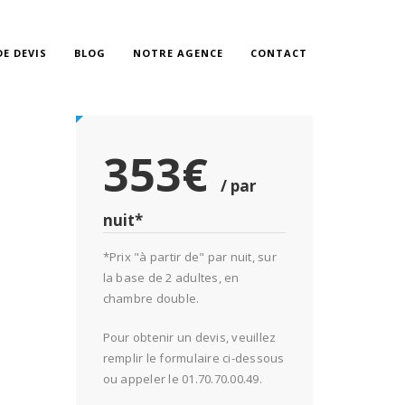
E DEVIS
BLOG
NOTRE AGENCE
CONTACT
353€
/ par
nuit*
*Prix "à partir de" par nuit, sur
la base de 2 adultes, en
chambre double.
Pour obtenir un devis, veuillez
remplir le formulaire ci-dessous
ou appeler le 01.70.70.00.49.