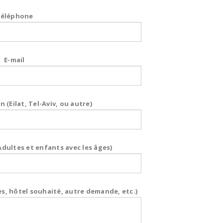
éléphone
E-mail
n (Eilat, Tel-Aviv, ou autre)
ultes et enfants avec les âges)
s, hôtel souhaité, autre demande, etc.)