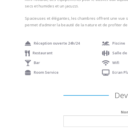
secs et humides et un jacuzzi.
Spacieuses et élégantes, les chambres offrent une vue sur
permet d’admirer la beauté de la nature et de profiter de l
Réception ouverte 24h/24
Piscine
Restaurant
Salle de
Bar
Wifi
Room Service
Ecran P
Devi
Nom