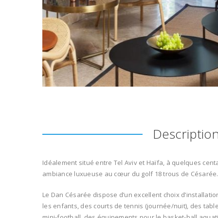
Descriptio
Idéalement situé entre Tel Aviv et Haïfa, à quelques centa
ambiance luxueuse au cœur du golf 18 trous de Césarée
Le Dan Césarée dispose d’un excellent choix d’installatio
les enfants, des courts de tennis (journée/nuit), des table
mini-football, des équipements pour le basket-ball aquat