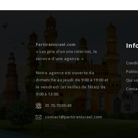
Inf
Partirenisrael.com
« Les prix d’un site internet, le
service d’une agence. »
Condi
Politi
Notre agence est ouverte du
dimanche au jeudi de 9:00 à 19:00 et
Qui s
le vendredi (et veilles de fêtes) de
Conta
9:00 à 13:00.
01.70.70.00.49
contact@partirenisrael.com